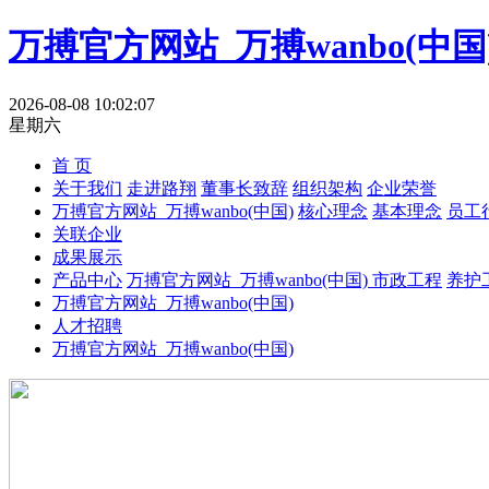
万搏官方网站_万搏wanbo(中国
2026-08-08 10:02:07
星期六
首 页
关于我们
走进路翔
董事长致辞
组织架构
企业荣誉
万搏官方网站_万搏wanbo(中国)
核心理念
基本理念
员工
关联企业
成果展示
产品中心
万搏官方网站_万搏wanbo(中国)
市政工程
养护
万搏官方网站_万搏wanbo(中国)
人才招聘
万搏官方网站_万搏wanbo(中国)