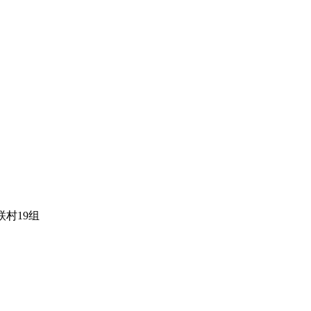
联村19组