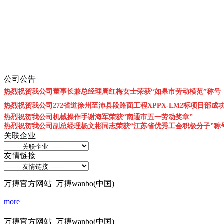
公司公告
热烈祝贺我公司董事长兼总经理周红梅女士荣获“如皋市劳动模范”称号
热烈祝贺我公司272省道徐州至沛县段路面工程XPPX-LM2标项目部成
热烈祝贺我公司机械操作手谢海军荣获“南通市五一劳动奖章”
热烈祝贺我公司副总经理杨文彬同志荣获“江苏省优秀工会积极分子”称
关联企业
友情链接
万搏官方网站_万搏wanbo(中国)
more
万搏官方网站_万搏wanbo(中国)