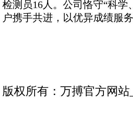
检测员16人。公司恪守“科
户携手共进，以优异成绩服
版权所有：万搏官方网站_万搏