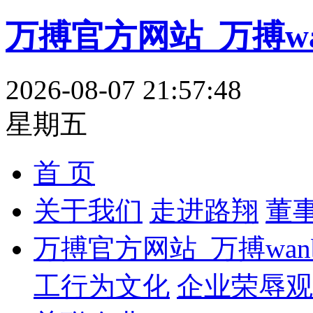
万搏官方网站_万搏wan
2026-08-07 21:57:48
星期五
首 页
关于我们
走进路翔
董
万搏官方网站_万搏wanb
工行为文化
企业荣辱观