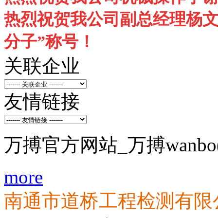
热烈祝贺我公司副总经理杨文
分子”称号！
关联企业
友情链接
万搏官方网站_万搏wanbo
more
南通市道桥工程检测有限