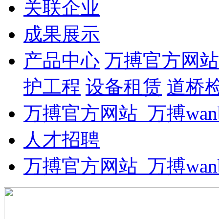
关联企业
成果展示
产品中心
万搏官方网站_
护工程
设备租赁
道桥
万搏官方网站_万搏wanb
人才招聘
万搏官方网站_万搏wanb