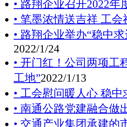
• 路翔企业召开2022
• 笔墨浓情送吉祥 工
• 路翔企业举办“稳中
2022/1/24
• 开门红！公司两项工
工地”
2022/1/13
• 工会慰问暖人心 稳
• 南通公路党建融合做
• 交通产业集团承建的