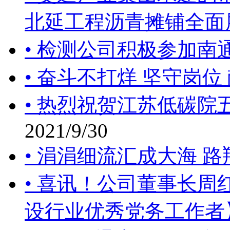
北延工程沥青摊铺全面
• 检测公司积极参加南
• 奋斗不打烊 坚守岗位
• 热烈祝贺江苏低碳
2021/9/30
• 涓涓细流汇成大海 
• 喜讯！公司董事长
设行业优秀党务工作者