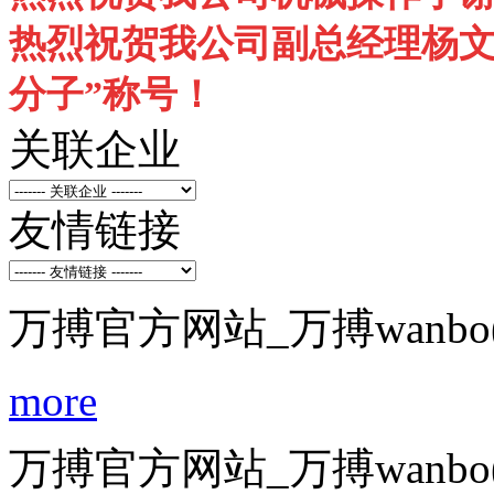
热烈祝贺我公司副总经理杨文
分子”称号！
关联企业
友情链接
万搏官方网站_万搏wanbo
more
万搏官方网站_万搏wanbo