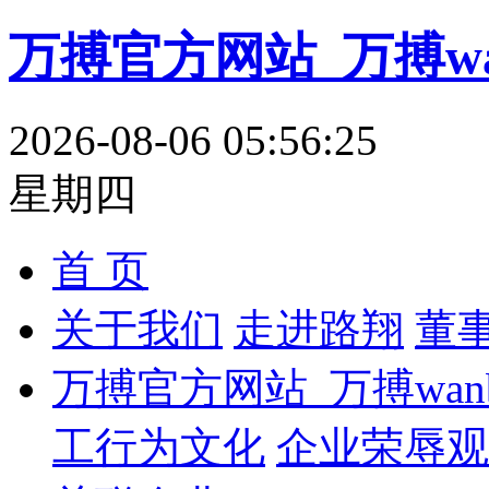
万搏官方网站_万搏wan
2026-08-06 05:56:26
星期四
首 页
关于我们
走进路翔
董
万搏官方网站_万搏wanb
工行为文化
企业荣辱观