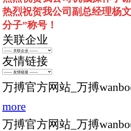
热烈祝贺我公司副总经理杨文
分子”称号！
关联企业
友情链接
万搏官方网站_万搏wanbo
more
万搏官方网站_万搏wanbo