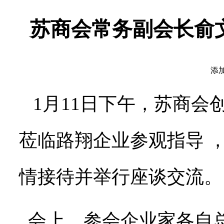
苏商会常务副会长俞
添加
1月11日下午，苏商
莅临路翔企业参观指导 
情接待并举行座谈交流。
会上，参会企业家各自总