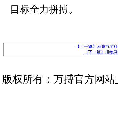
目标全力拼搏。
【上一篇】南通市老科
【下一篇】拒绝网
版权所有：万搏官方网站_万搏