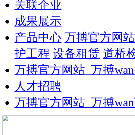
关联企业
成果展示
产品中心
万搏官方网站_
护工程
设备租赁
道桥
万搏官方网站_万搏wanb
人才招聘
万搏官方网站_万搏wanb