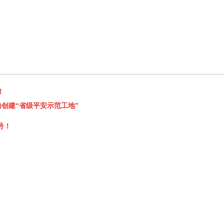
！
功创建“省级平安示范工地”
号！