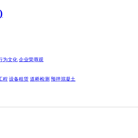
)
行为文化
企业荣辱观
工程
设备租赁
道桥检测
预拌混凝土