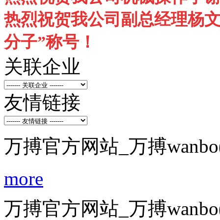
热烈祝贺我公司副总经理杨文
分子”称号！
关联企业
友情链接
万搏官方网站_万搏wanbo
more
万搏官方网站_万搏wanbo