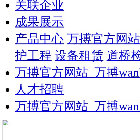
关联企业
成果展示
产品中心
万搏官方网站_
护工程
设备租赁
道桥
万搏官方网站_万搏wanb
人才招聘
万搏官方网站_万搏wanb