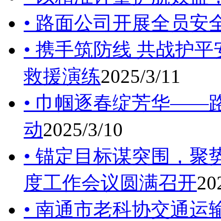
• 路面公司开展全员安
• 携手筑防线 共战护
救援演练
2025/3/11
• 巾帼逐春绽芳华—
动
2025/3/10
• 锚定目标谋突围，聚势
度工作会议圆满召开
20
• 南通市老科协交通运